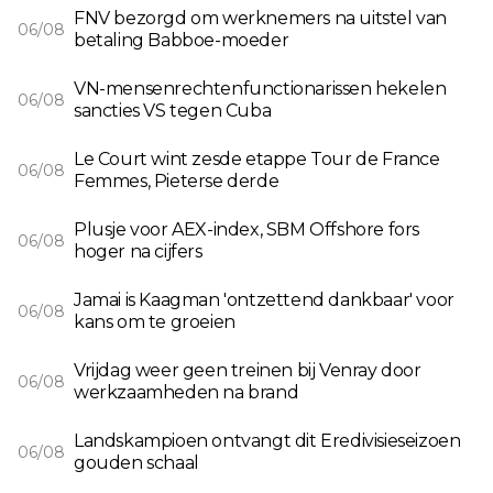
FNV bezorgd om werknemers na uitstel van
06/08
betaling Babboe-moeder
VN-mensenrechtenfunctionarissen hekelen
06/08
sancties VS tegen Cuba
Le Court wint zesde etappe Tour de France
06/08
Femmes, Pieterse derde
Plusje voor AEX-index, SBM Offshore fors
06/08
hoger na cijfers
Jamai is Kaagman 'ontzettend dankbaar' voor
06/08
kans om te groeien
Vrijdag weer geen treinen bij Venray door
06/08
werkzaamheden na brand
Landskampioen ontvangt dit Eredivisieseizoen
06/08
gouden schaal