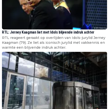
RTL: Jerney Kaagman liet met Idols blijvende indruk achter
RTL reageert geraakt op overlijden van Idols-jurylid Jerney
Kaagman (79). Ze liet als iconisch jurylid met vakkennis en
warmte een blijvende indruk achter.